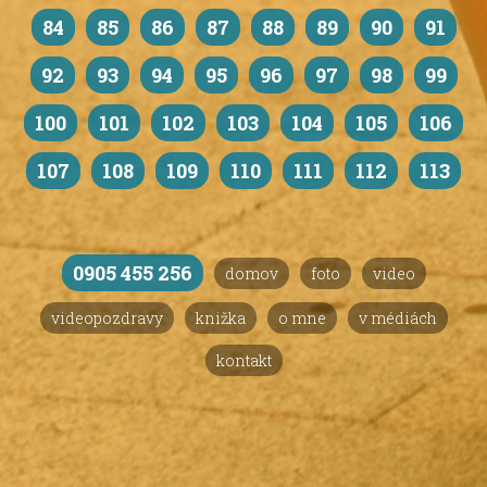
84
85
86
87
88
89
90
91
92
93
94
95
96
97
98
99
100
101
102
103
104
105
106
107
108
109
110
111
112
113
0905 455 256
domov
foto
video
videopozdravy
knižka
o mne
v médiách
kontakt