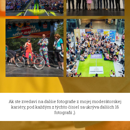
Ak ste zvedaví na ďalšie fotografie z mojej moderátorskej
kariéry, pod každým z týchto čísiel sa ukrýva ďalších 16
fotografií ;).