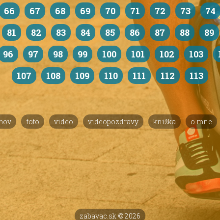
66
67
68
69
70
71
72
73
74
81
82
83
84
85
86
87
88
89
96
97
98
99
100
101
102
103
107
108
109
110
111
112
113
mov
foto
video
videopozdravy
knižka
o mne
zabavac.sk © 2026