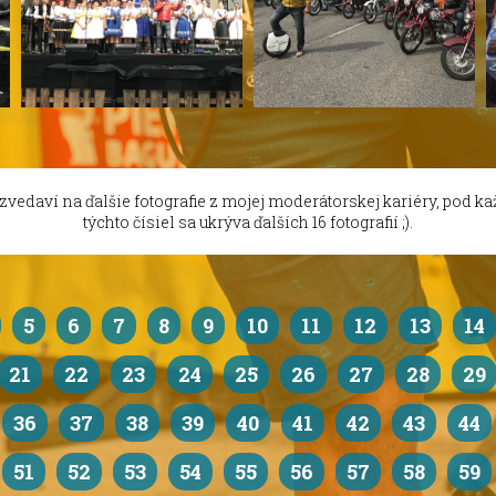
 zvedaví na ďalšie fotografie z mojej moderátorskej kariéry, pod k
týchto čísiel sa ukrýva ďalších 16 fotografií ;).
5
6
7
8
9
10
11
12
13
14
21
22
23
24
25
26
27
28
29
36
37
38
39
40
41
42
43
44
51
52
53
54
55
56
57
58
59