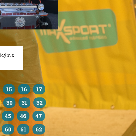
aždým z
15
16
17
30
31
32
45
46
47
60
61
62