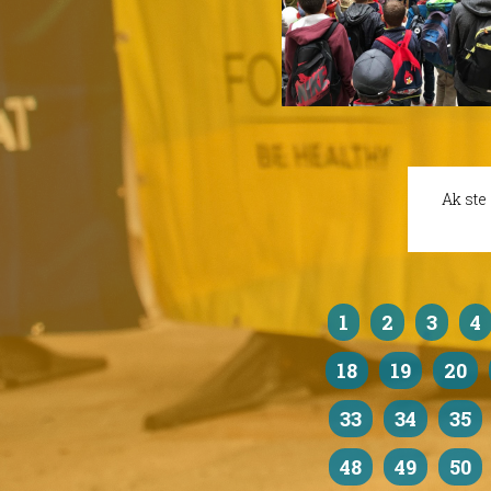
Ak ste
1
2
3
4
18
19
20
33
34
35
48
49
50