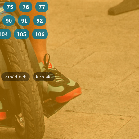
75
76
77
90
91
92
104
105
106
v médiách
kontakt