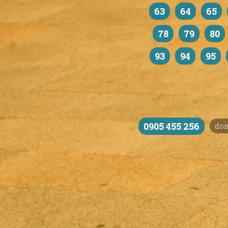
63
64
65
78
79
80
93
94
95
0905 455 256
do