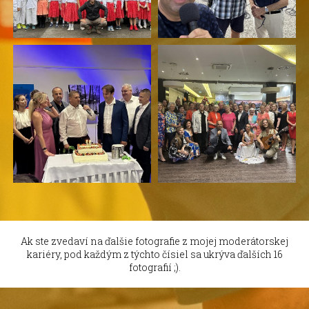
Ak ste zvedaví na ďalšie fotografie z mojej moderátorskej
kariéry, pod každým z týchto čísiel sa ukrýva ďalších 16
fotografií ;).