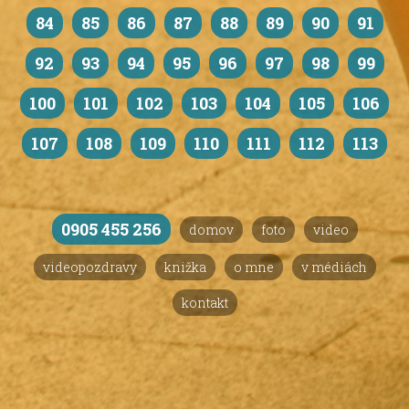
84
85
86
87
88
89
90
91
92
93
94
95
96
97
98
99
100
101
102
103
104
105
106
107
108
109
110
111
112
113
0905 455 256
domov
foto
video
videopozdravy
knižka
o mne
v médiách
kontakt