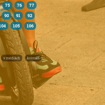
75
76
77
90
91
92
104
105
106
v médiách
kontakt