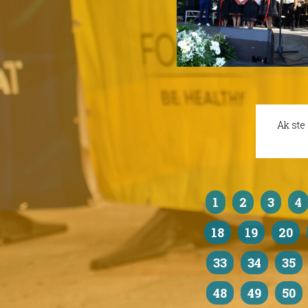
Ak ste
1
2
3
4
18
19
20
33
34
35
48
49
50