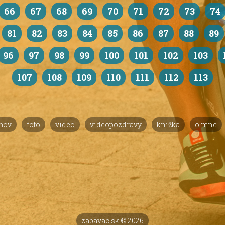
66
67
68
69
70
71
72
73
74
81
82
83
84
85
86
87
88
89
96
97
98
99
100
101
102
103
107
108
109
110
111
112
113
mov
foto
video
videopozdravy
knižka
o mne
zabavac.sk © 2026