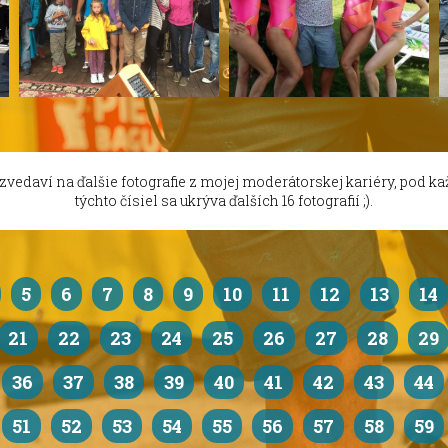
 zvedaví na ďalšie fotografie z mojej moderátorskej kariéry, pod k
týchto čísiel sa ukrýva ďalších 16 fotografií ;).
5
6
7
8
9
10
11
12
13
14
21
22
23
24
25
26
27
28
29
36
37
38
39
40
41
42
43
44
51
52
53
54
55
56
57
58
59