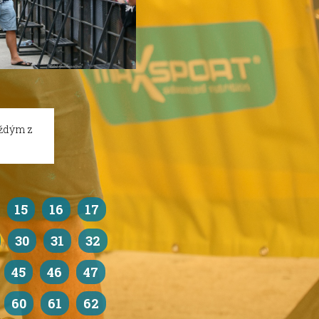
aždým z
15
16
17
30
31
32
45
46
47
60
61
62