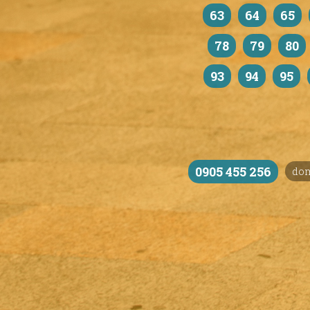
63
64
65
78
79
80
93
94
95
0905 455 256
do