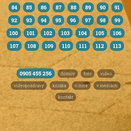
84
85
86
87
88
89
90
91
92
93
94
95
96
97
98
99
100
101
102
103
104
105
106
107
108
109
110
111
112
113
0905 455 256
domov
foto
video
videopozdravy
knižka
o mne
v médiách
kontakt