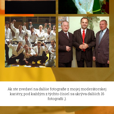
Ak ste zvedaví na ďalšie fotografie z mojej moderátorskej
kariéry, pod každým z týchto čísiel sa ukrýva ďalších 16
fotografií ;).