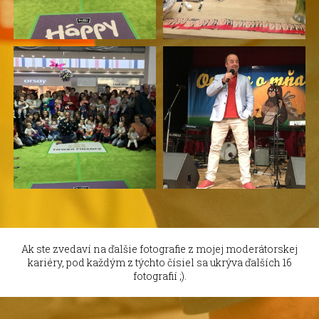
Ak ste zvedaví na ďalšie fotografie z mojej moderátorskej
kariéry, pod každým z týchto čísiel sa ukrýva ďalších 16
fotografií ;).