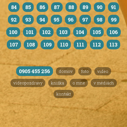
84
85
86
87
88
89
90
91
92
93
94
95
96
97
98
99
100
101
102
103
104
105
106
107
108
109
110
111
112
113
0905 455 256
domov
foto
video
videopozdravy
knižka
o mne
v médiách
kontakt